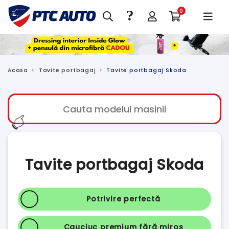
?
0
Acasa
Tavite portbagaj
Tavite portbagaj Skoda
👉
Tavite portbagaj Skoda
Potrivire perfectă
Cauciuc premium fără miros