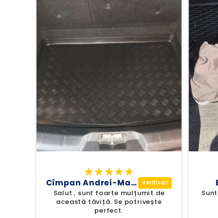
Cîmpan Andrei-Marcel
Bratu Răzvan
t foarte mulțumit de
Sunt foarte incantat de tavita
iță. Se potrivește
portbagaj. Recomand!!!
perfect.