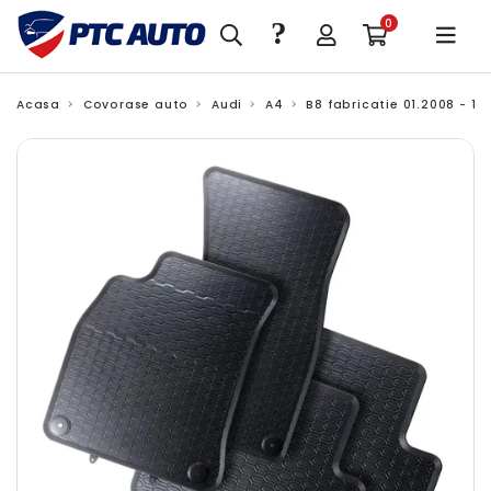
?
0
Acasa
Covorase auto
Audi
A4
B8 fabricatie 01.2008 - 10