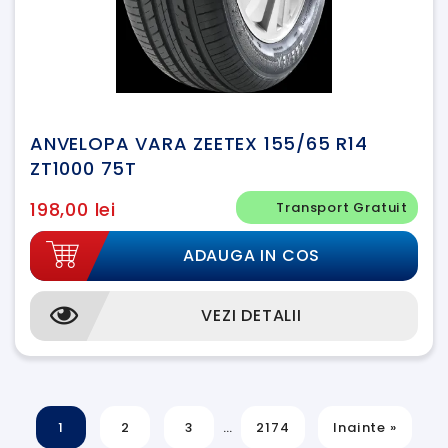
ANVELOPA VARA ZEETEX 155/65 R14
ZT1000 75T
198,00 lei
Transport Gratuit
ADAUGA IN COS
VEZI DETALII
1
2
3
…
2174
Inainte »