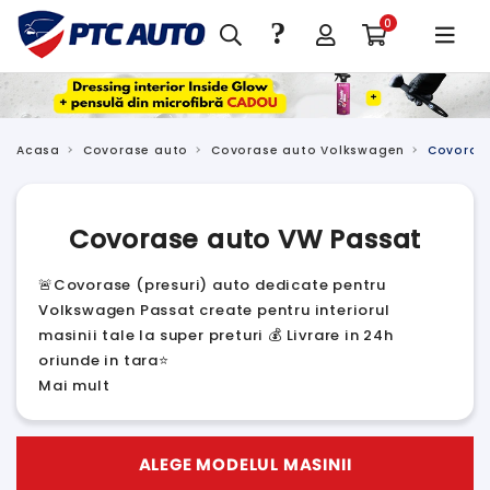
?
0
Acasa
Covorase auto
Covorase auto Volkswagen
Covoras
Covorase auto VW Passat
🚨Covorase (presuri) auto dedicate pentru
Volkswagen Passat create pentru interiorul
masinii tale la super preturi 💰 Livrare in 24h
oriunde in tara⭐
Mai mult
ALEGE MODELUL MASINII