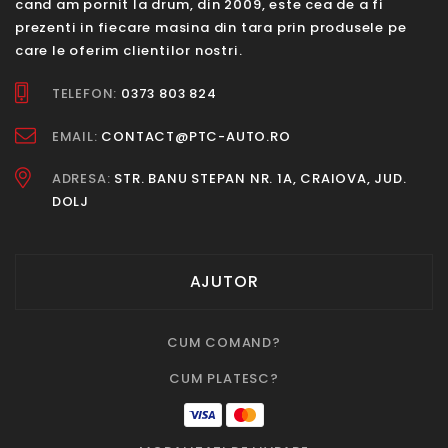
cand am pornit la drum, din 2009, este cea de a fi
prezenti in fiecare masina din tara prin produsele pe
care le oferim clientilor nostri.
TELEFON:
0373 803 824
EMAIL:
CONTACT@PTC-AUTO.RO
ADRESA:
STR. BANU STEPAN NR. 1A, CRAIOVA, JUD.
DOLJ
AJUTOR
CUM COMAND?
CUM PLATESC?