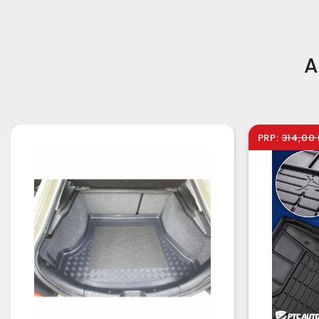
A
PRP:
314,00 