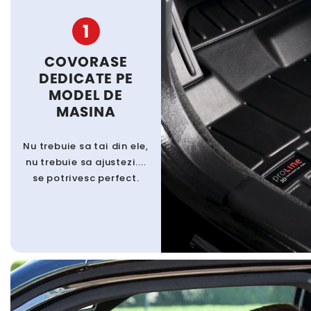
1
COVORASE
DEDICATE PE
MODEL DE
MASINA
Nu trebuie sa tai din ele,
nu trebuie sa ajustezi....
se potrivesc perfect.