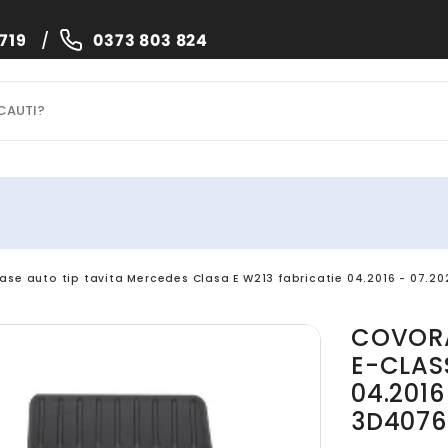
719
/
0373 803 824
ase auto tip tavita Mercedes Clasa E W213 fabricatie 04.2016 - 07.20
COVORA
E-CLAS
04.2016
3D4076