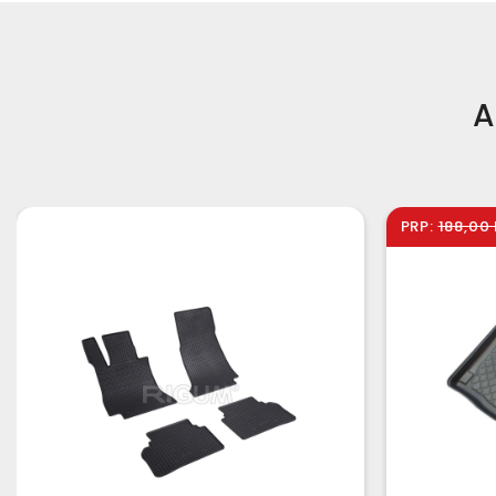
A
PRP:
188,00 