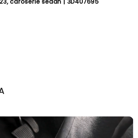
023, caroserie sedan | 3D407695
A