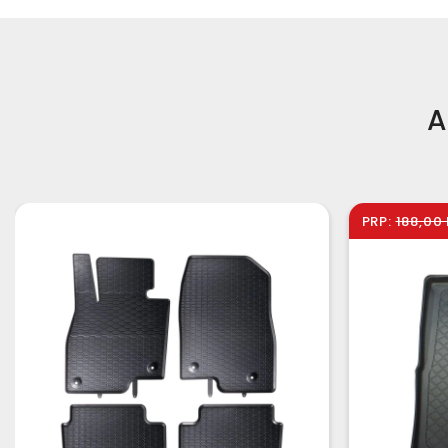
A
PRP:
188,00 