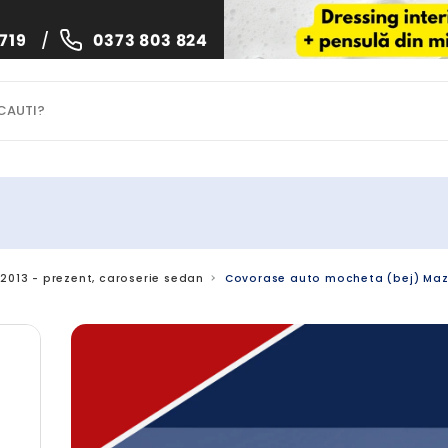
719
/
0373 803 824
1.2013 - prezent, caroserie sedan
Covorase auto mocheta (bej) Mazda