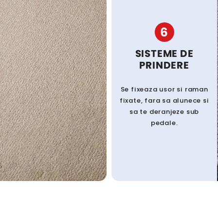
6
SISTEME DE
PRINDERE
Se fixeaza usor si raman
fixate, fara sa alunece si
sa te deranjeze sub
pedale.