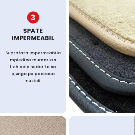
3
SPATE
IMPERMEABIL
Suprafata impermeabila
impiedica murdaria si
lichidele nedorite sa
ajunga pe podeaua
masinii.