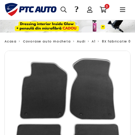
?
0
Acasa
Covorase auto mocheta
Audi
A1
8X fabricatie 09