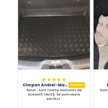
Cîmpan Andrei-Marcel
Salut , sunt foarte mulțumit de
Sunt
această tăviță. Se potrivește
perfect.