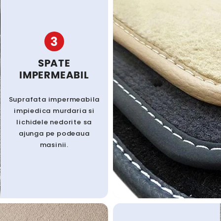
3
SPATE
IMPERMEABIL
Suprafata impermeabila
impiedica murdaria si
lichidele nedorite sa
ajunga pe podeaua
masinii.