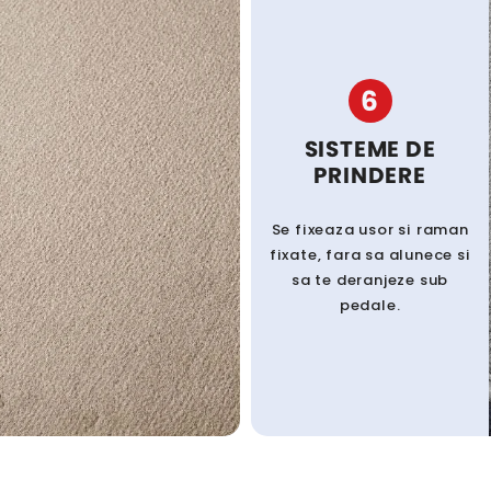
6
SISTEME DE
PRINDERE
Se fixeaza usor si raman
fixate, fara sa alunece si
sa te deranjeze sub
pedale.