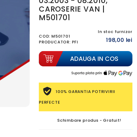
03.2003 - 08.2010,
CAROSERIE VAN |
M501701
In stoc furnizor
COD:
M501701
198,00 lei
PRODUCATOR: PFI
ADAUGA IN COS
100% GARANTIA POTRIVIRII
PERFECTE
DOAR LA PTC AUTO:
dacă produsul nu
Schimbare produs - Gratuit!
este exact ce ai nevoie, ai
2 schimburi
gratuite
sau banii înapoi în maximum
Da, uneori alegem produsele gresit...