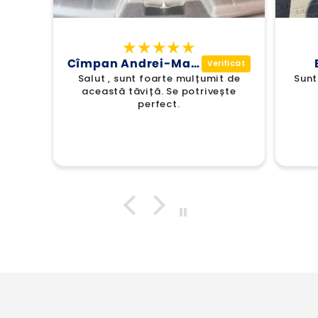
Cîmpan Andrei-Marcel
Salut , sunt foarte mulțumit de
Sunt
această tăviță. Se potrivește
perfect.