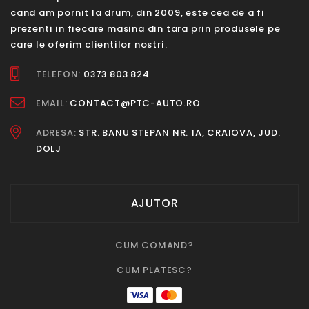
cand am pornit la drum, din 2009, este cea de a fi
prezenti in fiecare masina din tara prin produsele pe
care le oferim clientilor nostri.
TELEFON:
0373 803 824
EMAIL:
CONTACT@PTC-AUTO.RO
ADRESA:
STR. BANU STEPAN NR. 1A, CRAIOVA, JUD.
DOLJ
AJUTOR
CUM COMAND?
CUM PLATESC?