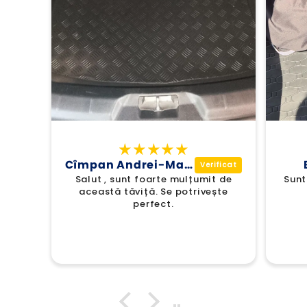
Cîmpan Andrei-Marcel
Salut , sunt foarte mulțumit de
Sunt
această tăviță. Se potrivește
perfect.