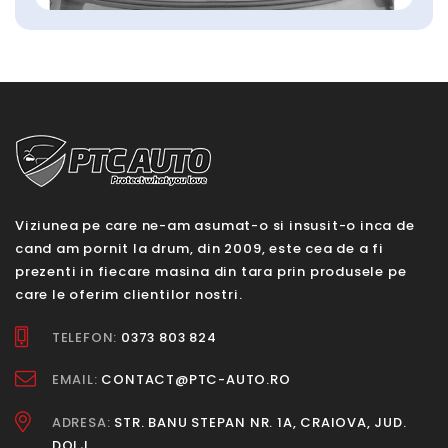
Viziunea pe care ne-am asumat-o si insusit-o inca de
cand am pornit la drum, din 2009, este cea de a fi
prezenti in fiecare masina din tara prin produsele pe
care le oferim clientilor nostri.
TELEFON:
0373 803 824
EMAIL:
CONTACT@PTC-AUTO.RO
ADRESA:
STR. BANU STEPAN NR. 1A, CRAIOVA, JUD.
DOLJ