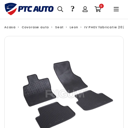
?
0
Acasa
Covorase auto
Seat
Leon
IV PHEV fabricatie 2020