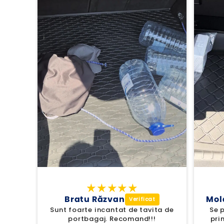
Bratu Răzvan
Mol
Sunt foarte incantat de tavita de
Se p
portbagaj. Recomand!!!
pri