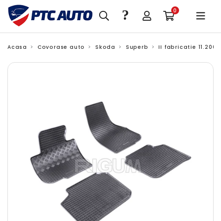
?
0
Acasa
Covorase auto
Skoda
Superb
II fabricatie 11.200