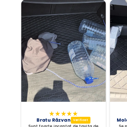
Bratu Răzvan
Mol
Sunt foarte incantat de tavita de
Se p