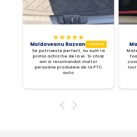
Moldoveanu Razvan
Ma
Se potriveste perfect, nu sunt la
Mate
prima achizitie de la ei. Si chiar
foa
am si recomandat multor
covo
persoane produsele de la PTC
lucr
auto