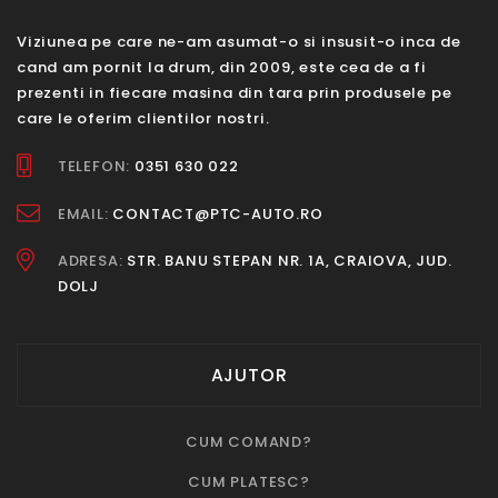
Viziunea pe care ne-am asumat-o si insusit-o inca de
cand am pornit la drum, din 2009, este cea de a fi
prezenti in fiecare masina din tara prin produsele pe
care le oferim clientilor nostri.
TELEFON:
0351 630 022
EMAIL:
CONTACT@PTC-AUTO.RO
ADRESA:
STR. BANU STEPAN NR. 1A, CRAIOVA, JUD.
DOLJ
AJUTOR
CUM COMAND?
CUM PLATESC?