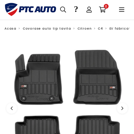
?
0
Acasa
Covorase auto tip tavita
Citroen
C4
EV fabricatie