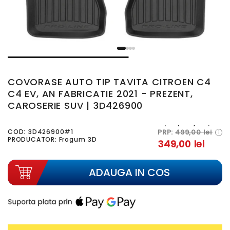
COVORASE AUTO TIP TAVITA CITROEN C4
C4 EV, AN FABRICATIE 2021 - PREZENT,
CAROSERIE SUV | 3D426900
In stoc furnizor
PRP:
499,00 lei
COD:
3D426900#1
i
PRODUCATOR: Frogum 3D
349,00 lei
ADAUGA IN COS