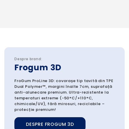
Despre brand:
Frogum 3D
FroGum ProLine 3D: covorașe tip tavită din TPE
Dual Polymer™, margini înalte 7cm, suprafață
anti-alunecare premium. Ultra-rezistente la
temperaturi extreme (-50°C/+110°C,
chimicale/UV), fără mirosuri, reciclabile –
protecție premium!
DESPRE FROGUM 3D