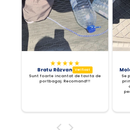
Bratu Răzvan
Mol
Sunt foarte incantat de tavita de
Se p
portbagaj. Recomand!!!
pri
pe