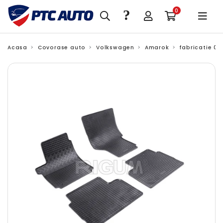
?
0
Acasa
Covorase auto
Volkswagen
Amarok
fabricatie 08