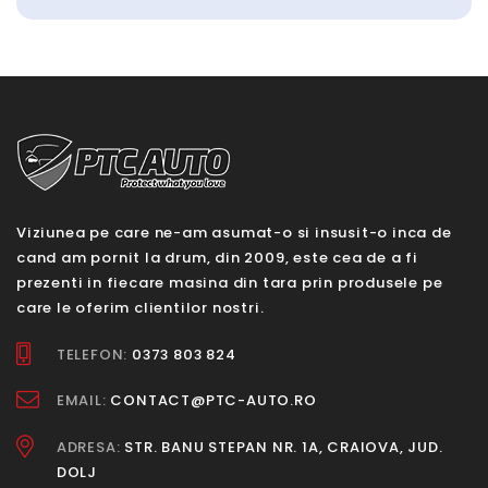
Viziunea pe care ne-am asumat-o si insusit-o inca de
cand am pornit la drum, din 2009, este cea de a fi
prezenti in fiecare masina din tara prin produsele pe
care le oferim clientilor nostri.
TELEFON:
0373 803 824
EMAIL:
CONTACT@PTC-AUTO.RO
ADRESA:
STR. BANU STEPAN NR. 1A, CRAIOVA, JUD.
DOLJ