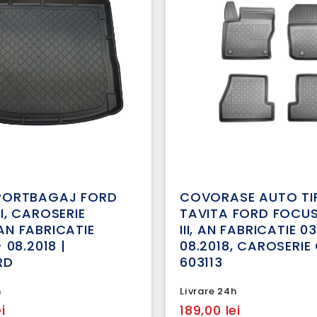
 PORTBAGAJ FORD
COVORASE AUTO TI
II, CAROSERIE
TAVITA FORD FOCU
AN FABRICATIE
III, AN FABRICATIE 03
- 08.2018 |
08.2018, CAROSERIE
RD
603113
h
Livrare 24h
i
189,00 lei