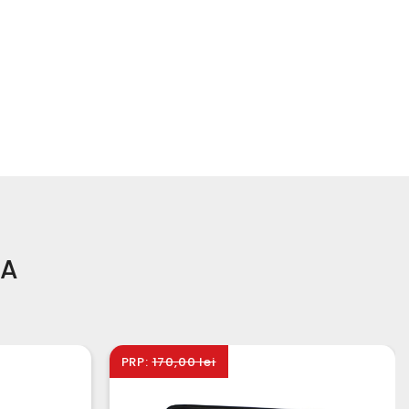
TA
PRP:
170,00 lei