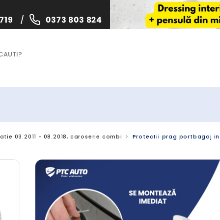
719
/
0373 803 824
icatie 03.2011 - 08.2018, caroserie combi
Protectii prag portbagaj ino