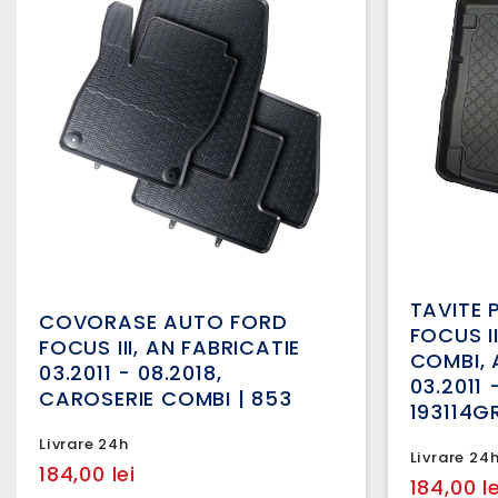
TAVITE
COVORASE AUTO FORD
FOCUS I
FOCUS III, AN FABRICATIE
COMBI, 
03.2011 - 08.2018,
03.2011 
CAROSERIE COMBI | 853
193114G
Livrare 24h
Livrare 24
184,00 lei
184,00 le