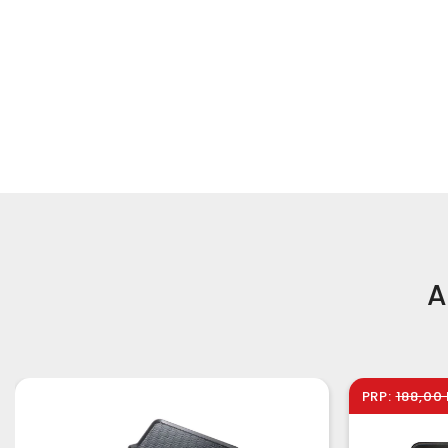
A
PRP:
188,00 