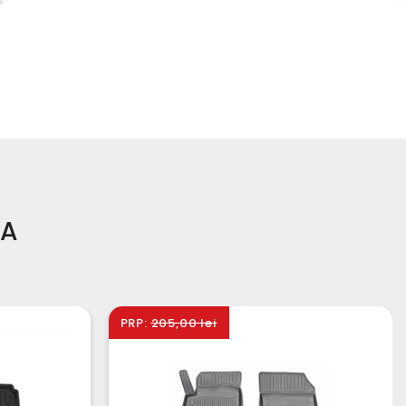
TA
PRP:
205,00 lei