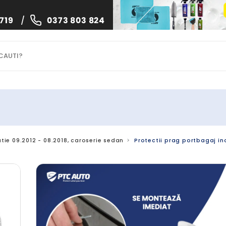
719
/
0373 803 824
atie 09.2012 - 08.2018, caroserie sedan
Protectii prag portbagaj ino