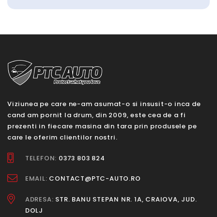
Viziunea pe care ne-am asumat-o si insusit-o inca de
cand am pornit la drum, din 2009, este cea de a fi
prezenti in fiecare masina din tara prin produsele pe
care le oferim clientilor nostri.
TELEFON:
0373 803 824
EMAIL:
CONTACT@PTC-AUTO.RO
ADRESA:
STR. BANU STEPAN NR. 1A, CRAIOVA, JUD.
DOLJ