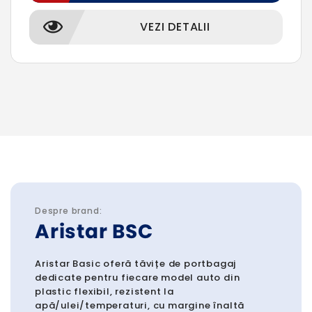
VEZI DETALII
Despre brand:
Aristar BSC
Aristar Basic oferă tăvițe de portbagaj
dedicate pentru fiecare model auto din
plastic flexibil, rezistent la
apă/ulei/temperaturi, cu margine înaltă