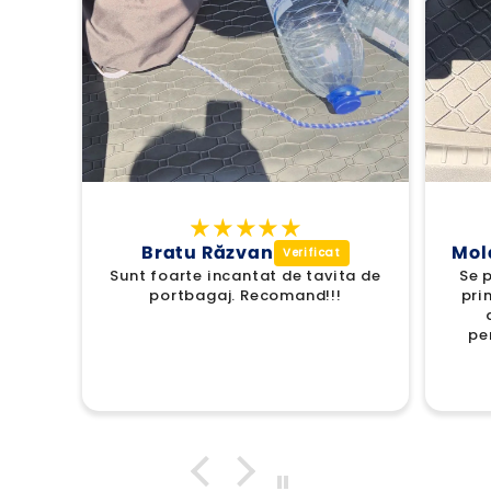
Bratu Răzvan
Mol
Sunt foarte incantat de tavita de
Se p
portbagaj. Recomand!!!
pri
pe