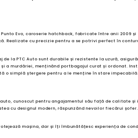
unto Evo, caroserie hatchback, fabricate între anii 2009 și 2
că. Realizate cu precizie pentru a se potrivi perfect în contu
j de la PTC Auto sunt durabile și rezistente la uzură, asigurâ
 și a murdăriei, menținând portbagajul curat și ordonat. Inst
entă o simplă ștergere pentru a le menține în stare impecabilă
 auto, cunoscut pentru angajamentul său față de calitate și 
tea cu designul modern, răspunzând nevoilor fiecărui șofer. 
rotejează mașina, dar și îți îmbunătățesc experiența de cond