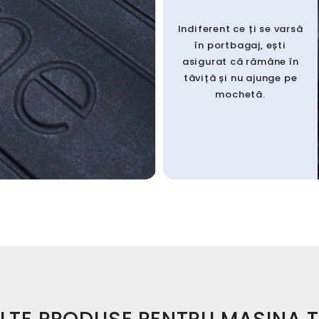
Indiferent ce ți se varsă
în portbagaj, ești
asigurat că rămâne în
tăviță și nu ajunge pe
mochetă.