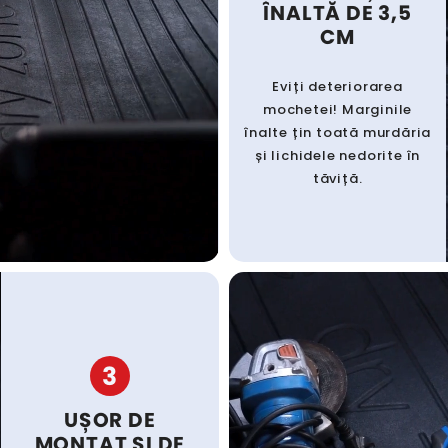
ÎNALTĂ DE 3,5
CM
Eviți deteriorarea
mochetei! Marginile
înalte țin toată murdăria
și lichidele nedorite în
tăviță.
3
UȘOR DE
MONTAT ȘI DE