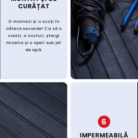
CURĂȚAT
O montezi și o scoți în
câteva secunde! Ca să o
cureți, o scuturi, ștergi
mizeria și o speli sub jet
de apă.
6
IMPERMEABILĂ