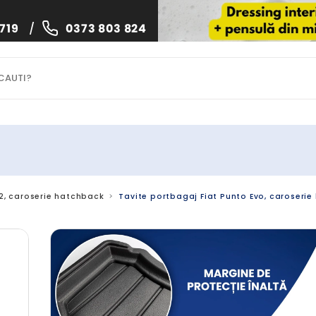
719
/
0373 803 824
12, caroserie hatchback
Tavite portbagaj Fiat Punto Evo, caroserie