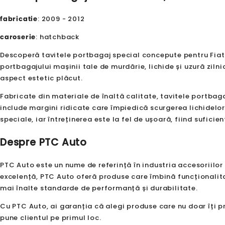
fabricatie
: 2009 - 2012
caroserie
: hatchback
Descoperă tavitele portbagaj special concepute pentru Fiat P
portbagajului mașinii tale de murdărie, lichide și uzură zilni
aspect estetic plăcut.
Fabricate din materiale de înaltă calitate, tavitele portbaga
include margini ridicate care împiedică scurgerea lichidelor
speciale, iar întreținerea este la fel de ușoară, fiind sufici
Despre PTC Auto
PTC Auto este un nume de referință în industria accesoriilor
excelență, PTC Auto oferă produse care îmbină funcționalita
mai înalte standarde de performanță și durabilitate.
Cu PTC Auto, ai garanția că alegi produse care nu doar îți p
pune clientul pe primul loc.