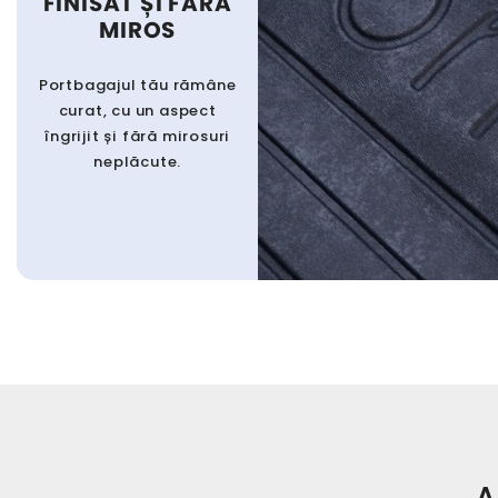
FINISAT ȘI FĂRĂ
MIROS
Portbagajul tău rămâne
curat, cu un aspect
îngrijit și fără mirosuri
neplăcute.