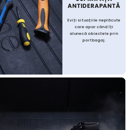
ANTIDERAPANTĂ
Eviți situațiile neplăcute
care apar când îți
alunecă obiectele prin
portbagaj.