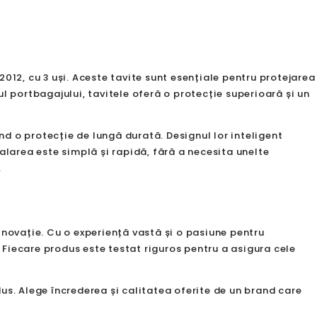
012, cu 3 uși. Aceste tavite sunt esențiale pentru protejarea
rul portbagajului, tavitele oferă o protecție superioară și un
nd o protecție de lungă durată. Designul lor inteligent
alarea este simplă și rapidă, fără a necesita unelte
.
inovație. Cu o experiență vastă și o pasiune pentru
Fiecare produs este testat riguros pentru a asigura cele
us. Alege încrederea și calitatea oferite de un brand care