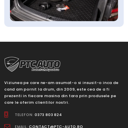
Viziunea pe care ne-am asumat-o si insusit-o inca de
cand am pornit la drum, din 2009, este cea de a fi
prezenti in fiecare masina din tara prin produsele pe
care le oferim clientilor nostri.
TELEFON:
0373 803 824
EMAIL:
CONTACT@PTC-AUTO.RO