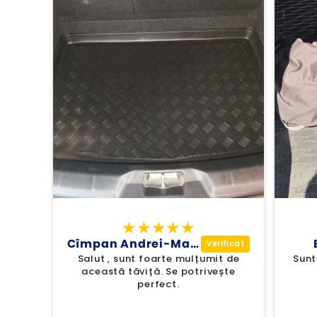
Cîmpan Andrei-Marcel
Salut , sunt foarte mulțumit de
Sunt
această tăviță. Se potrivește
perfect.