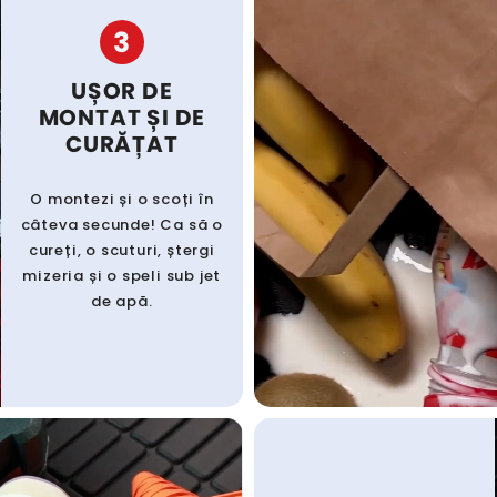
3
UȘOR DE
MONTAT ȘI DE
CURĂȚAT
O montezi și o scoți în
câteva secunde! Ca să o
cureți, o scuturi, ștergi
mizeria și o speli sub jet
de apă.