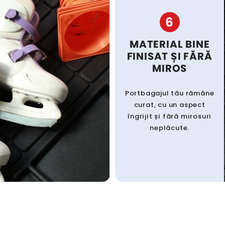
6
MATERIAL BINE
FINISAT ȘI FĂRĂ
MIROS
Portbagajul tău rămâne
curat, cu un aspect
îngrijit și fără mirosuri
neplăcute.