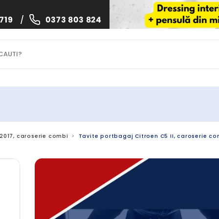
719
/
0373 803 824
.2017, caroserie combi
Tavite portbagaj Citroen C5 II, caroserie co