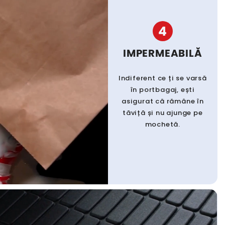
4
IMPERMEABILĂ
Indiferent ce ți se varsă
în portbagaj, ești
asigurat că rămâne în
tăviță și nu ajunge pe
mochetă.