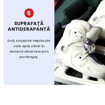
5
SUPRAFAȚĂ
ANTIDERAPANTĂ
Eviți situațiile neplăcute
care apar când îți
alunecă obiectele prin
portbagaj.