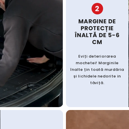
2
MARGINE DE
PROTECȚIE
ÎNALTĂ DE 5-6
CM
Eviți deteriorarea
mochetei! Marginile
înalte țin toată murdăria
și lichidele nedorite in
tăviță.