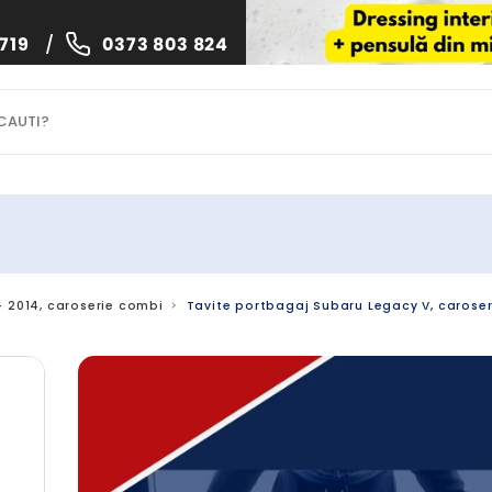
719
/
0373 803 824
- 2014, caroserie combi
Tavite portbagaj Subaru Legacy V, caroseri