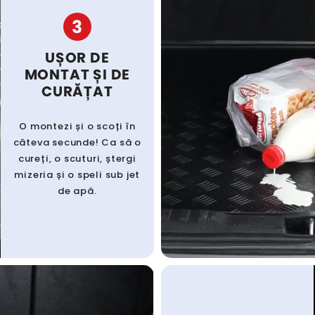
3
UȘOR DE
MONTAT ȘI DE
CURĂȚAT
O montezi și o scoți în
câteva secunde! Ca să o
cureți, o scuturi, ștergi
mizeria și o speli sub jet
de apă.