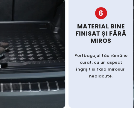
6
MATERIAL BINE
FINISAT ȘI FĂRĂ
MIROS
Portbagajul tău rămâne
curat, cu un aspect
îngrijit și fără mirosuri
neplăcute.