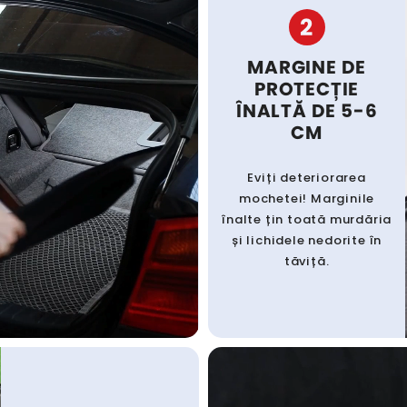
2
MARGINE DE
PROTECȚIE
ÎNALTĂ DE 5-6
CM
Eviți deteriorarea
mochetei! Marginile
înalte țin toată murdăria
și lichidele nedorite în
tăviță.