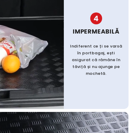
4
IMPERMEABILĂ
Indiferent ce ți se varsă
în portbagaj, ești
asigurat că rămâne în
tăviță și nu ajunge pe
mochetă.