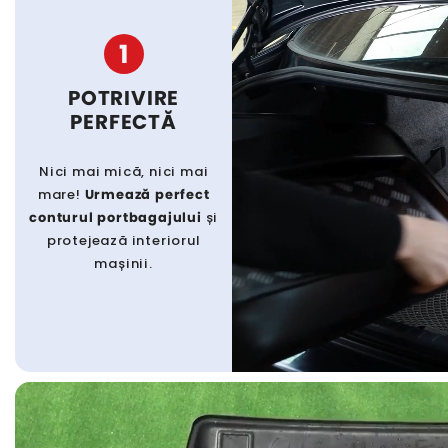
1
POTRIVIRE
PERFECTĂ
Nici mai mică, nici mai
mare!
Urmează perfect
conturul portbagajului
și
protejează interiorul
mașinii.