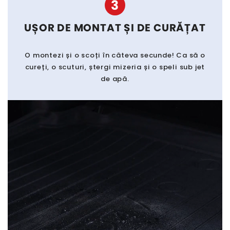
3
UȘOR DE MONTAT ȘI DE CURĂȚAT
O montezi și o scoți în câteva secunde! Ca să o
cureți, o scuturi, ștergi mizeria și o speli sub jet
de apă.