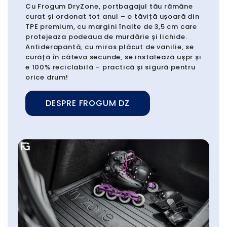
Cu Frogum DryZone, portbagajul tău rămâne
curat și ordonat tot anul – o tăviță ușoară din
TPE premium, cu margini înalte de 3,5 cm care
protejeaza podeaua de murdărie și lichide.
Antiderapantă, cu miros plăcut de vanilie, se
curăță în câteva secunde, se instalează ușpr și
e 100% reciclabilă – practică și sigură pentru
orice drum!
DESPRE FROGUM DZ