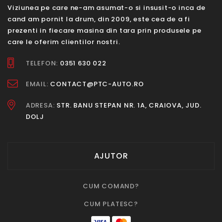
Viziunea pe care ne-am asumat-o si insusit-o inca de
cand am pornit la drum, din 2009, este cea de a fi
prezenti in fiecare masina din tara prin produsele pe
care le oferim clientilor nostri.
TELEFON:
0351 630 022
EMAIL:
CONTACT@PTC-AUTO.RO
ADRESA:
STR. BANU STEPAN NR. 1A, CRAIOVA, JUD.
DOLJ
AJUTOR
CUM COMAND?
CUM PLATESC?