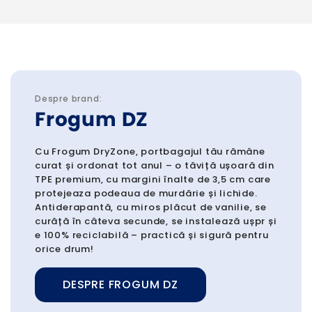
Despre brand:
Frogum DZ
Cu Frogum DryZone, portbagajul tău rămâne
curat și ordonat tot anul – o tăviță ușoară din
TPE premium, cu margini înalte de 3,5 cm care
protejeaza podeaua de murdărie și lichide.
Antiderapantă, cu miros plăcut de vanilie, se
curăță în câteva secunde, se instalează ușpr și
e 100% reciclabilă – practică și sigură pentru
orice drum!
DESPRE FROGUM DZ