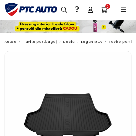
?
0
Acasa
Tavite portbagaj
Dacia
Logan MCV
Tavite portba