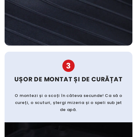
3
UȘOR DE MONTAT ȘI DE CURĂȚAT
O montezi și o scoți în câteva secunde! Ca să o
cureți, o scuturi, ștergi mizeria și o speli sub jet
de apă.