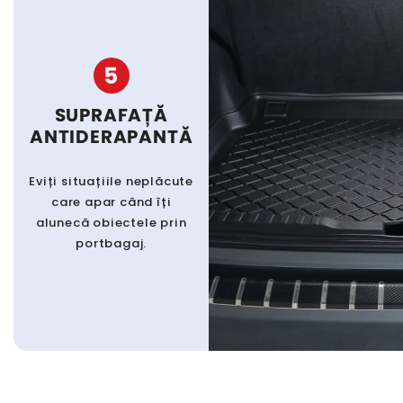
5
SUPRAFAȚĂ
ANTIDERAPANTĂ
Eviți situațiile neplăcute
care apar când îți
alunecă obiectele prin
portbagaj.