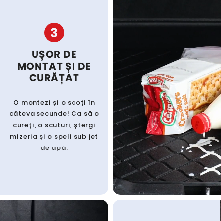
3
UȘOR DE
MONTAT ȘI DE
CURĂȚAT
O montezi și o scoți în
câteva secunde! Ca să o
cureți, o scuturi, ștergi
mizeria și o speli sub jet
de apă.