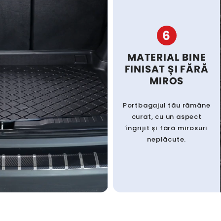
6
MATERIAL BINE
FINISAT ȘI FĂRĂ
MIROS
Portbagajul tău rămâne
curat, cu un aspect
îngrijit și fără mirosuri
neplăcute.