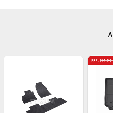
A
PRP:
314,00 