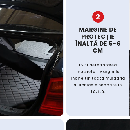
2
MARGINE DE
PROTECȚIE
ÎNALTĂ DE 5-6
CM
Eviți deteriorarea
mochetei! Marginile
înalte țin toată murdăria
și lichidele nedorite in
tăviță.