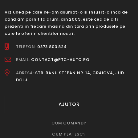
Viziunea pe care ne-am asumat-o si insusit-o inca de
cand am pornit la drum, din 2009, este cea de a fi
prezenti in fiecare masina din tara prin produsele pe
care le oferim clientilor nostri.
TELEFON:
0373 803 824
EMAIL:
CONTACT@PTC-AUTO.RO
ADRESA:
STR. BANU STEPAN NR. 1A, CRAIOVA, JUD.
DOLJ
AJUTOR
CUM COMAND?
CUM PLATESC?