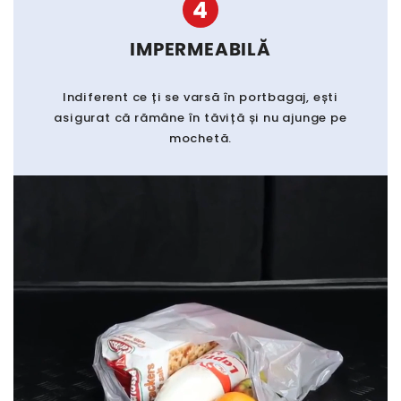
4
IMPERMEABILĂ
Indiferent ce ți se varsă în portbagaj, ești
asigurat că rămâne în tăviță și nu ajunge pe
mochetă.