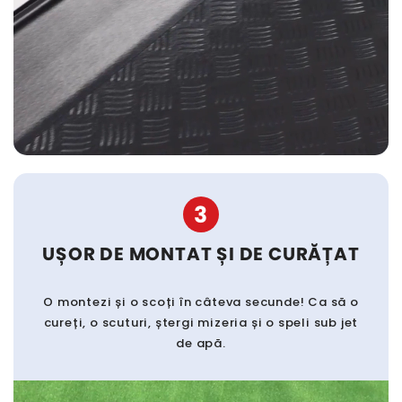
3
UȘOR DE MONTAT ȘI DE CURĂȚAT
O montezi și o scoți în câteva secunde! Ca să o
cureți, o scuturi, ștergi mizeria și o speli sub jet
de apă.