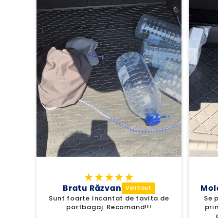
Bratu Răzvan
Mol
Sunt foarte incantat de tavita de
Se p
portbagaj. Recomand!!!
pri