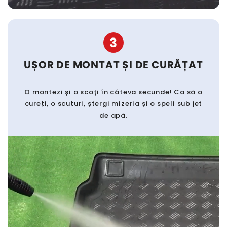
3
UȘOR DE MONTAT ȘI DE CURĂȚAT
O montezi și o scoți în câteva secunde! Ca să o
cureți, o scuturi, ștergi mizeria și o speli sub jet
de apă.