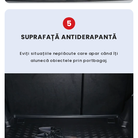
5
SUPRAFAȚĂ ANTIDERAPANTĂ
Eviți situațiile neplăcute care apar când îți
alunecă obiectele prin portbagaj.